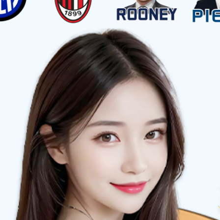
新的个人信息。
信息，若因自身原因造成账户被盗用，本平台不承担责任。
禁出借、转让或共享。
热门资讯、用户讨论等功能，相关服务会根据MILANCOM米兰·(中国)
下行为：
误导性的内容
产权和隐私）
行
推广行为