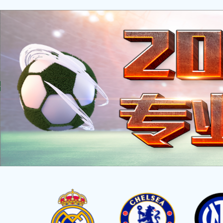
一、协议的接受
在您开始使用MILANCOM米兰
受所有条款。
二、账户注册与使用