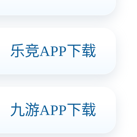
用户满意度大奖
MILANCOM米兰·(中国)官方网站 用户活跃度与续
访率连续三年领先，综合评分稳定保持高位。
MILANCOM米兰·(中国)官方网站
ILANCOM米兰·(中国)官方网站 ✅eson推荐🌈「2026好
运滚滚」【官方授权】✅ 成立于2016年2月，注册资金2
亿，是一家生产各类服装鞋帽的厂家，是一家集科研、生
产、销售为一体的服装鞋帽产品企业。MILANCOM米兰
(中国)官方网站只有注重产品质量，才可以走得更远，才可
赢得未来。我们公司用优良的产品为广大客户提供时尚服
饰服务和新型服装鞋帽制品！