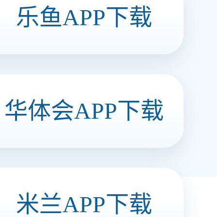
NCOM米兰·(中国)官方网站 的跨区域使用体验。
提升安全性与观赛体验。