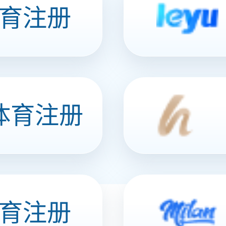
同时根据用户地理位置适配页面时区与本地显示，优化 MILA
荣誉与成就
·(中国)官方网站 在多个国际赛事科技平台评比中脱颖而出，持续