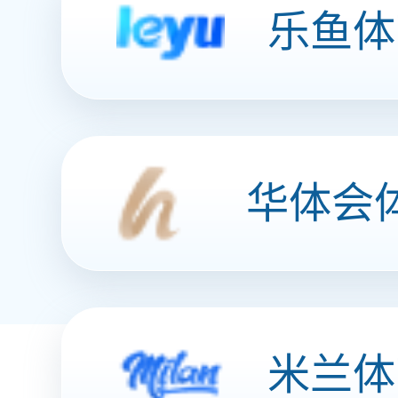
MILANCOM米兰