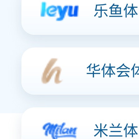
隐私安全 · 全程加密
采用银行级 SSL 加密技术
私，放心使用。