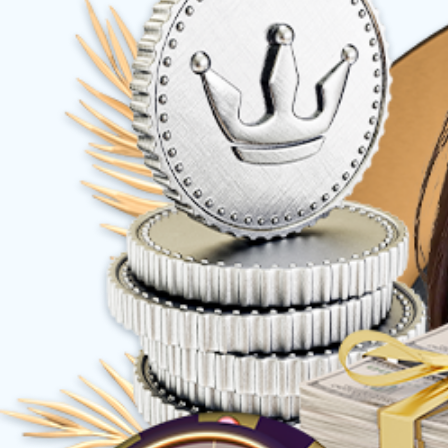
MILANCOM米兰·(中国