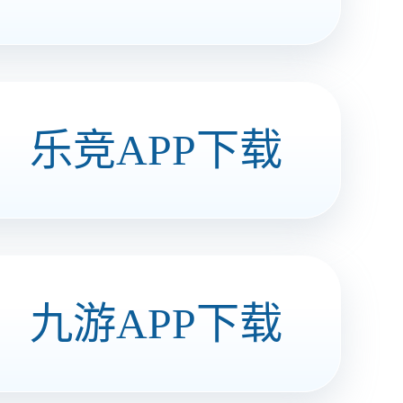
重安全防护层
，降低风险隐患。