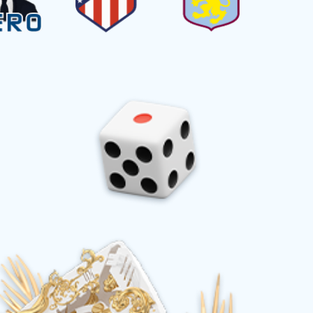
地支付系统，服务覆盖东南亚、欧美等区域，打造更
化体验。
支持
线，提供实时响应的技术支持与使用指导，保障平台
览
官方网站依托自主研发的实时监控系统，持续追踪每场
台各环节运转状态。