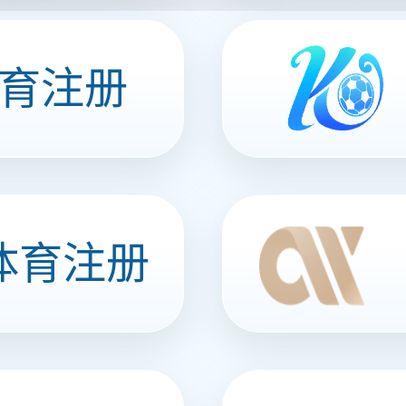
统稳】
【客服快】
快两年，几乎没遇到系统崩
小问题问客服都能迅速解决
加载失败的情况，后台做得
推脱、不拖延，处理专业还
有信心继续用。
衍，给好评。
面清晰】
【功能全】
逻辑清楚，找比赛不绕路，
不只是直播和比分，球队数
也很人性化，第一次用就能
历史战绩、技术统计全都配
。
用起来顺手。
M米兰·(中国)官方网站 App · 