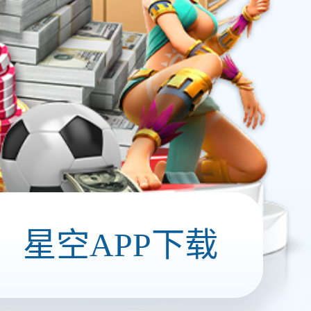
用户体验
，
注重界面逻辑与操作流畅性，为用
方网站
户带来轻松、自然的赛事互动感
。
受。