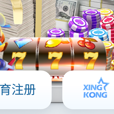
公平透明
科技创新
流程记录与公开追溯，确保每项
通过 AI 和智能算法赋能
服务公开可信。
MILANCOM米兰·(中国)官
不断拓展平台技术边界
来自各方玩家的评价“弹”了出来
每条评论都对应一份信任，覆盖平台各个维度的真实体验。